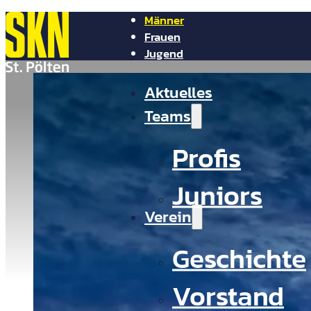
Männer
Frauen
Jugend
NV Arena
Aktuelles
Shop
Tickets
Presse
Teams
Kontakt
Profis
Juniors
Verein
Geschichte
Vorstand