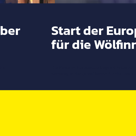
über
Start der Euro
für die Wölfi
ürs
Die Reise im Europacup beginnt Mittwoch 
Samstag in der Qualifikation für die UWC