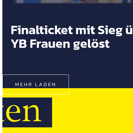
Finalticket mit Sieg 
YB Frauen gelöst
Mit einen knappen 4:3-Erfolg lösten die Wölfinnen das Ticket f
Endspiel des UWCL-Miniturniers in St. Pölten.
MEHR LADEN