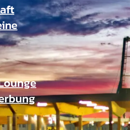
aft
eine
Lounge
Werbung