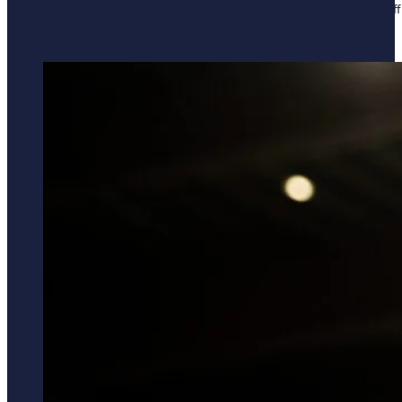
Die Wölfinnen stehen nach dem 5:2 n.E. gegen Sporting CP im Play