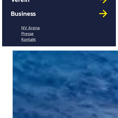
Mit
HYP
Business
Par
Spi
NV Arena
Presse
Kontakt