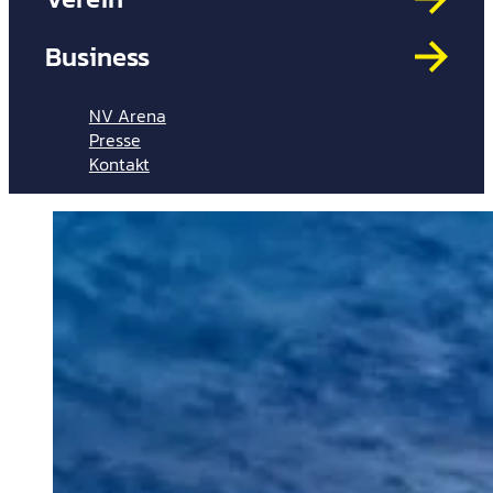
Mit
HYP
Business
Par
Spi
NV Arena
Presse
Kontakt