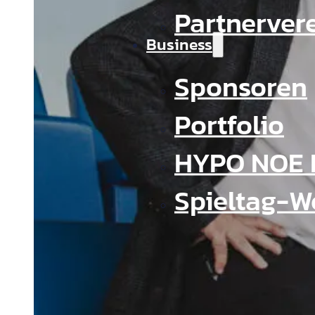
Partnerver
Business
Sponsoren
Portfolio
HYPO NOE 
Spieltag-