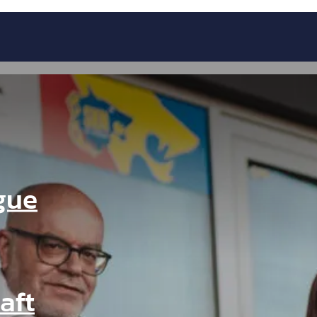
gue
aft