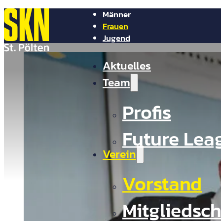
Männer
Frauen
Jugend
NV Arena
Aktuelles
Shop
Tickets
Presse
Team
Kontakt
Profis
Future Lea
Verein
Vorstand
Mitgliedsch