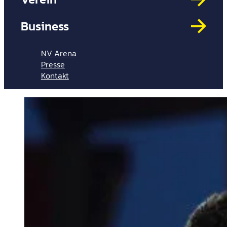
Mit
HYP
Business
Par
Spi
NV Arena
Presse
Kontakt