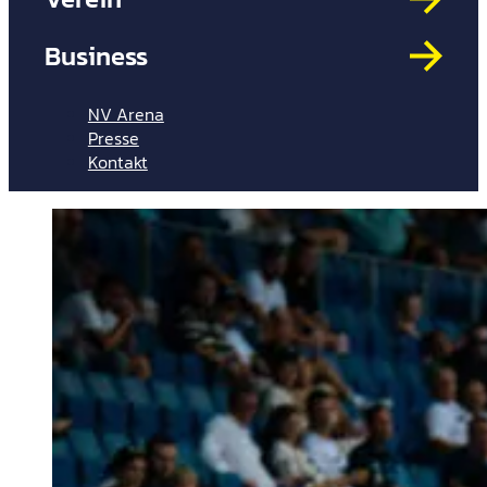
Mit
HYP
Business
Par
Spi
NV Arena
Presse
Kontakt