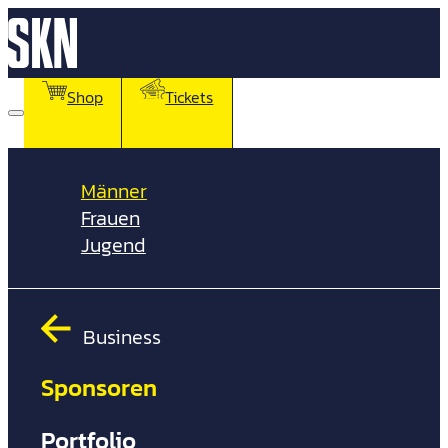
Shop
Tickets
Männer
Frauen
Jugend
Business
Sponsoren
Prof
Ges
Portfolio
Jun
Vor