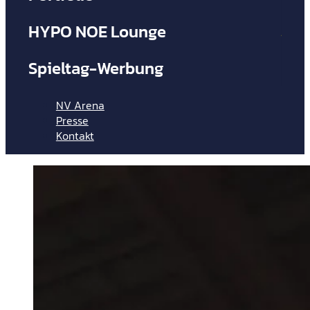
HYPO NOE Lounge
Mit
Business
Spieltag-Werbung
Par
NV Arena
Presse
Kontakt