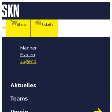
Shop
Tickets
Männer
Frauen
Jugend
Aktuelles
Spo
Pro
Teams
Nac
Bus
Verein