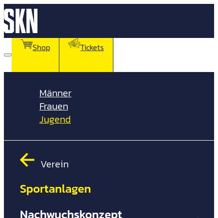
Shop
Tickets
Männer
Frauen
Jugend
Verein
Sportanlagen
Pro
Nachwuchskonzept
Bus
Verein