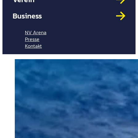
Mit
HYP
Business
Par
Spi
NV Arena
Presse
Kontakt