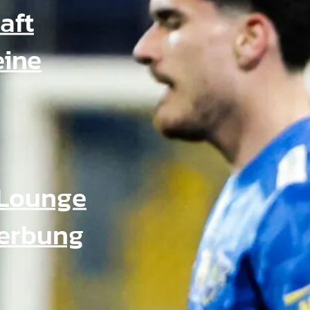
aft
eine
Lounge
Werbung