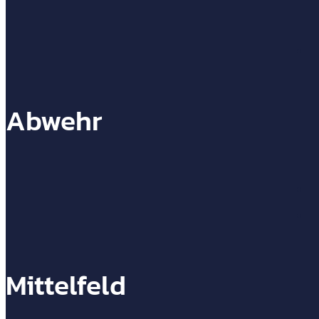
Abwehr
32
Mittelfeld
28