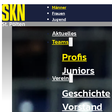
Männer
Frauen
Jugend
NV Arena
Aktuelles
Shop
Tickets
Presse
Teams
Kontakt
Profis
Juniors
Verein
Geschichte
Vorstand