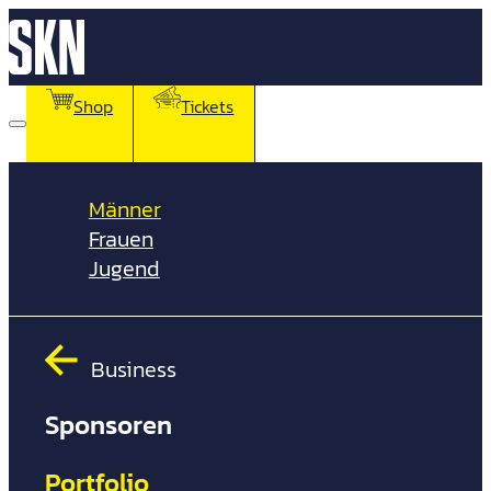
Shop
Tickets
Männer
Frauen
Jugend
Business
Sponsoren
Prof
Ges
Portfolio
Jun
Vor