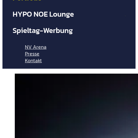
HYPO NOE Lounge
Mit
Business
Spieltag-Werbung
Par
NV Arena
Presse
Kontakt