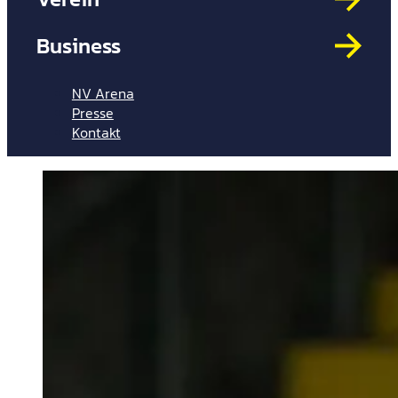
Mit
HYP
Business
Par
Spi
NV Arena
Presse
Kontakt