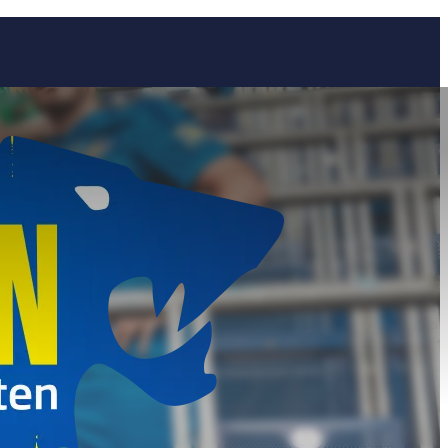
 im
r.