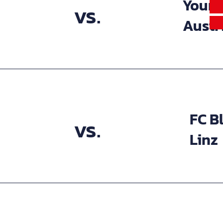
Young
vs.
Austr
FC B
vs.
Linz