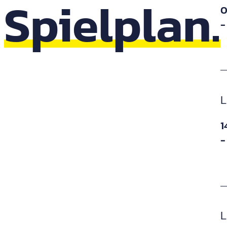
Spielplan.
0
-
L
1
-
L