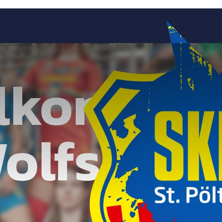
llkommen
olfsrevie