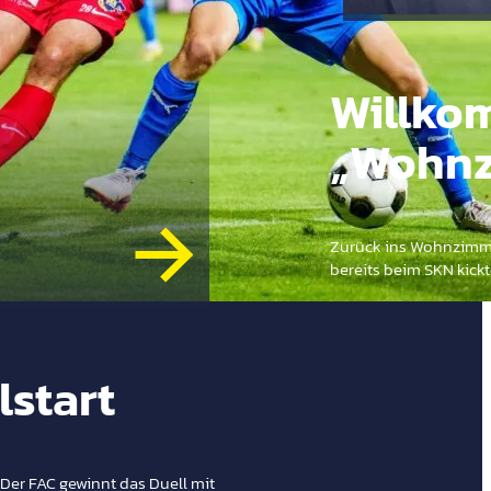
Willko
„Wohn
Zurück ins Wohnzimmer
bereits beim SKN kickte
lstart
 Der FAC gewinnt das Duell mit