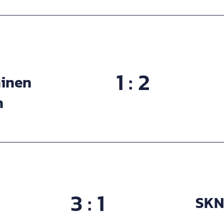
1 : 2
hinen
h
3 : 1
SKN 