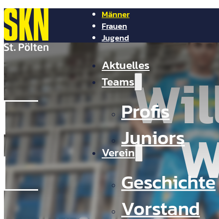
Männer
Frauen
Jugend
NV Arena
Aktuelles
Shop
Tickets
Wi
Presse
Teams
Kontakt
Profis
W
Juniors
Verein
Geschichte
Vorstand