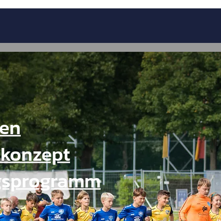
gen
konzept
gsprogramm