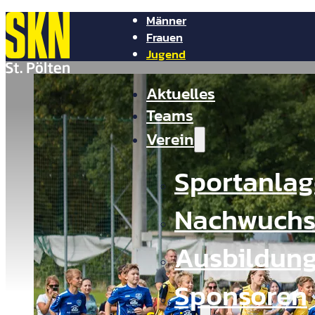
Männer
Frauen
Jugend
NV Arena
Aktuelles
Shop
Tickets
Presse
Teams
Kontakt
Verein
Sportanla
Nachwuchs
Ausbildun
Sponsoren