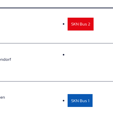
SKN Bus 2
endorf
hen
SKN Bus 1