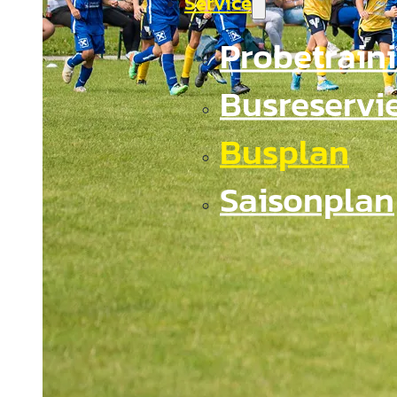
Service
Probetrain
Busreservi
Busplan
Saisonplan