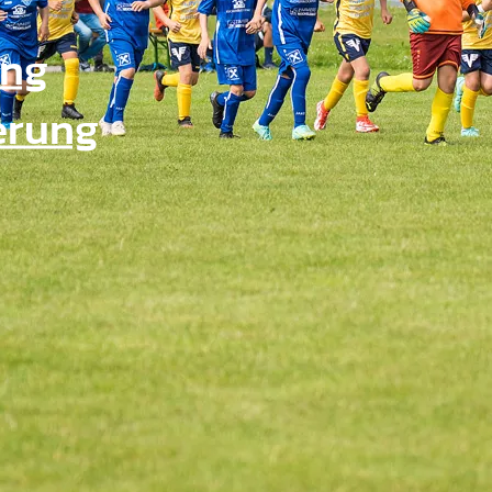
ing
erung