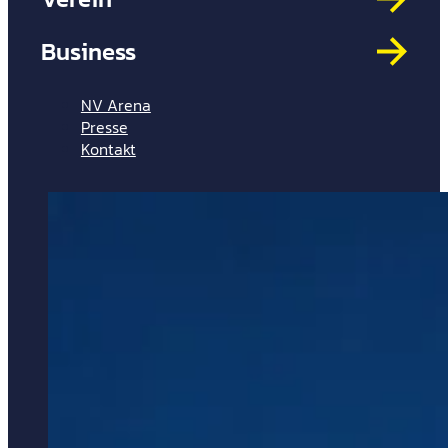
Mit
HYP
Business
Par
Spi
NV Arena
Presse
Kontakt