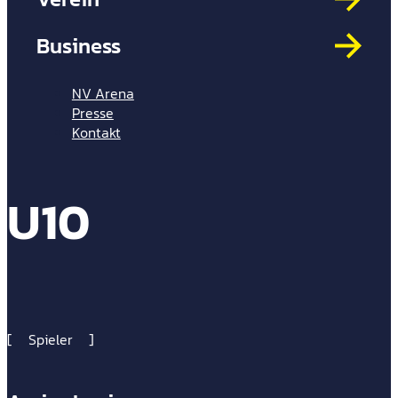
Mit
HYP
Business
Par
Spi
NV Arena
Presse
Kontakt
U10
Spieler