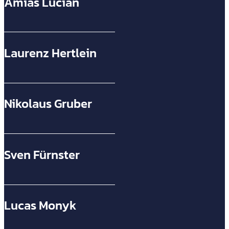
Amias Lucian
Laurenz Hertlein
Nikolaus Gruber
Sven Fürnster
Lucas Monyk