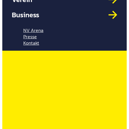
Mit
HYP
Business
Par
Spi
NV Arena
Presse
Kontakt