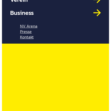
Mit
HYP
Business
Par
Spi
NV Arena
Presse
Kontakt