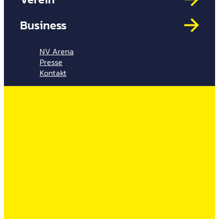
Mit
HYP
Business
Par
Spi
NV Arena
Presse
Kontakt