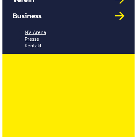
Mit
HYP
Business
Par
Spi
NV Arena
Presse
Kontakt