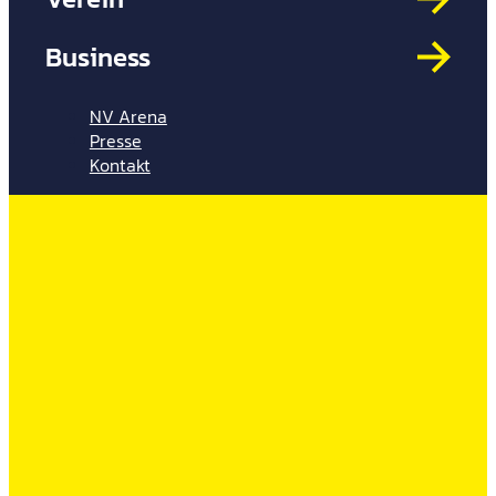
Mit
HYP
Business
Par
Spi
NV Arena
Presse
Kontakt