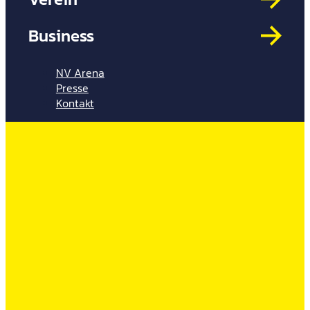
Mit
HYP
Business
Par
Spi
NV Arena
Presse
Kontakt