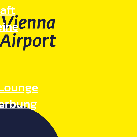
aft
eine
Lounge
Werbung