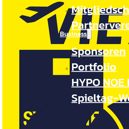
Mitgliedsch
Partnerver
Business
Sponsoren
Portfolio
HYPO NOE 
Spieltag-