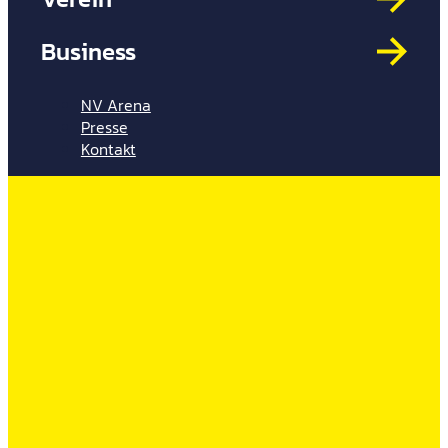
Mit
HYP
Business
Par
Spi
NV Arena
Presse
Kontakt