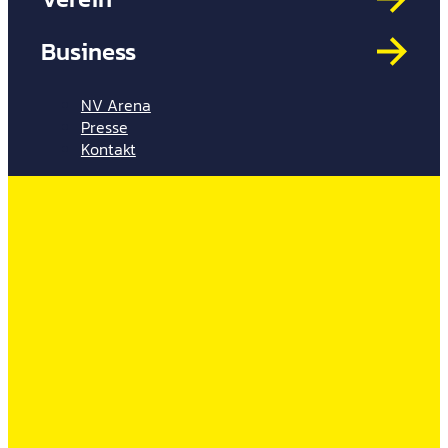
Mit
HYP
Business
Par
Spi
NV Arena
Presse
Kontakt