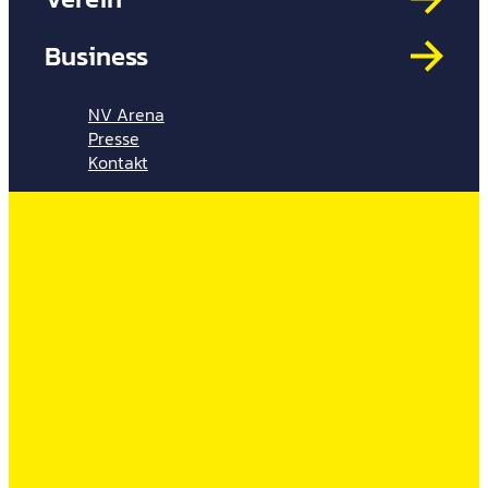
Mit
HYP
Business
Par
Spi
NV Arena
Presse
Kontakt