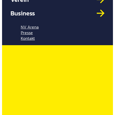
Mit
HYP
Business
Par
Spi
NV Arena
Presse
Kontakt