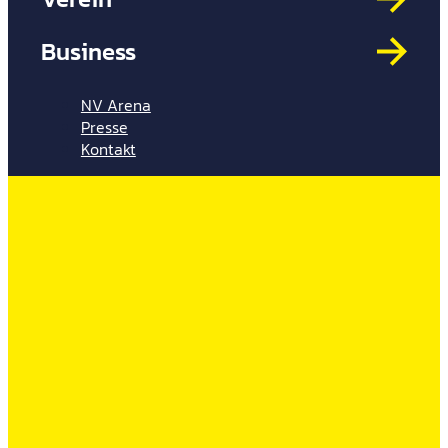
Mit
HYP
Business
Par
Spi
NV Arena
Presse
Kontakt