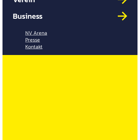
Mit
HYP
Business
Par
Spi
NV Arena
Presse
Kontakt