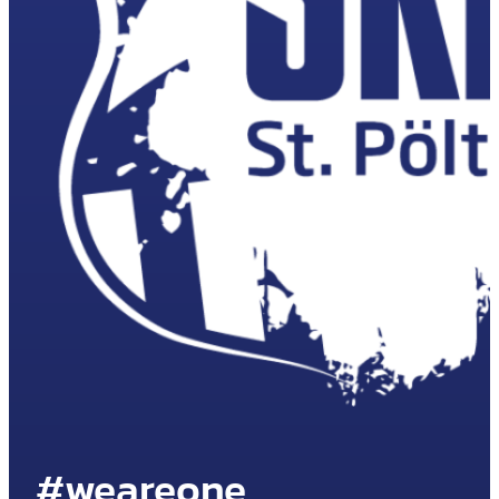
#weareone