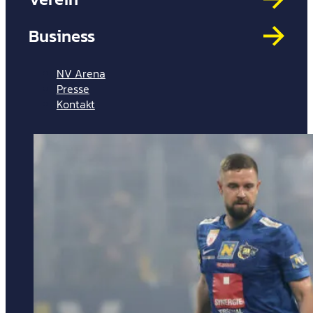
Mit
HYP
Business
Par
Spi
NV Arena
Presse
Kontakt