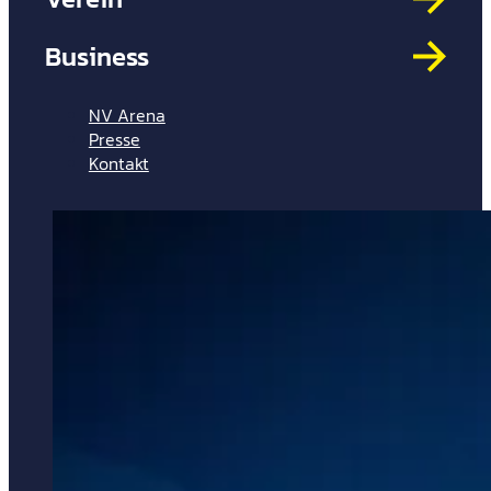
Mit
HYP
Business
Par
Spi
NV Arena
Presse
Kontakt