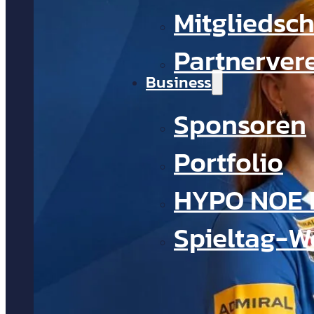
Mitgliedsch
Partnerver
Business
Sponsoren
Portfolio
HYPO NOE 
Spieltag-