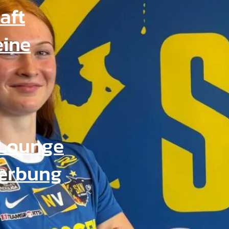
aft
eine
Lounge
Werbung