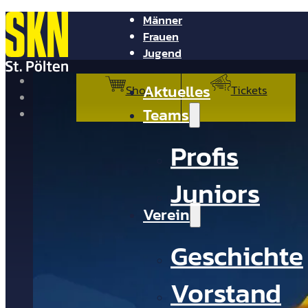
Männer
Frauen
Jugend
NV Arena
Aktuelles
Shop
Tickets
Presse
Teams
Kontakt
Profis
Juniors
Verein
Geschichte
Vorstand