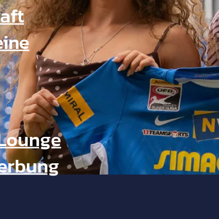
aft
eine
Lounge
Werbung