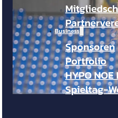
Mitgliedsch
Partnerver
Business
Sponsoren
Portfolio
HYPO NOE 
Spieltag-