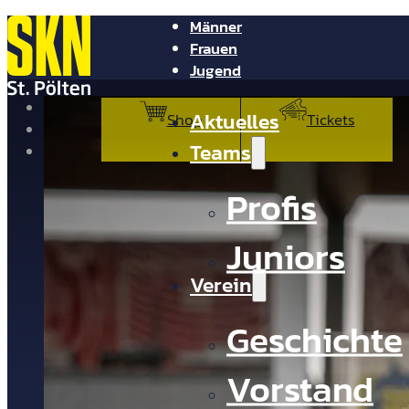
Männer
Frauen
Jugend
NV Arena
Aktuelles
Shop
Tickets
Presse
Teams
Kontakt
Profis
Juniors
Verein
Geschichte
Vorstand