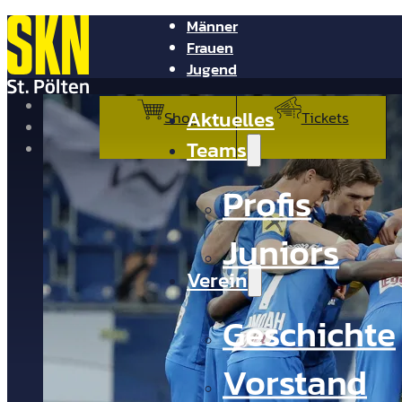
Männer
Frauen
Jugend
NV Arena
Aktuelles
Shop
Tickets
Presse
Teams
Kontakt
Profis
Juniors
Verein
Geschichte
Vorstand