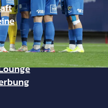
aft
eine
Lounge
Werbung