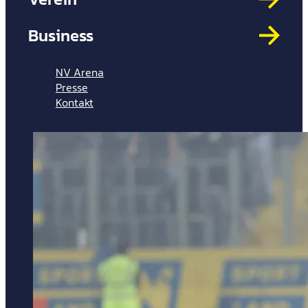
Mit
HYP
Business
Par
Spi
NV Arena
Presse
Kontakt