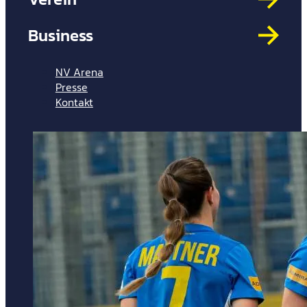
Mit
HYP
Business
Par
Spi
NV Arena
Presse
Kontakt