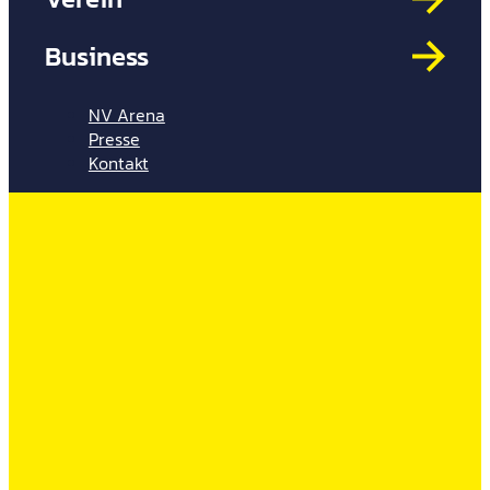
Mit
HYP
Business
Par
Spi
NV Arena
Presse
Kontakt