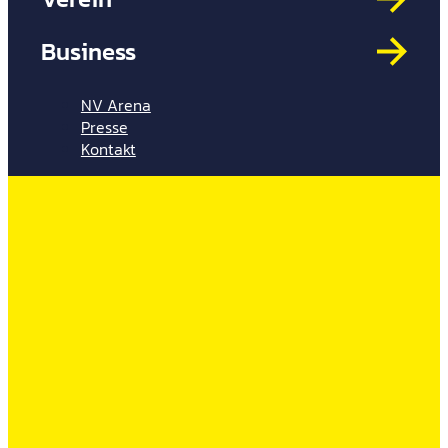
Mit
HYP
Business
Par
Spi
NV Arena
Presse
Kontakt