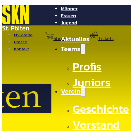
Männer
Frauen
Jugend
NV Arena
Aktuelles
Shop
Tickets
Presse
Teams
Kontakt
Profis
Juniors
Verein
Geschichte
Vorstand