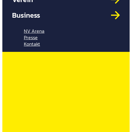
Mit
HYP
Business
Par
Spi
NV Arena
Presse
Kontakt