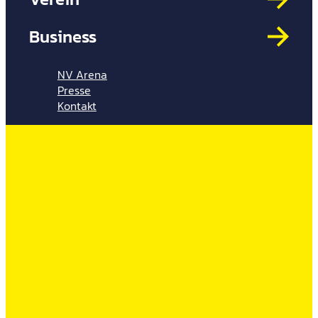
Mit
HYP
Business
Par
Spi
NV Arena
Presse
Kontakt