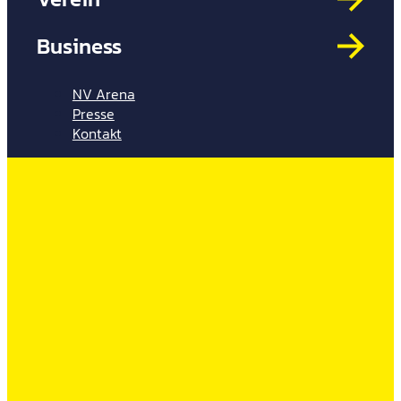
Mit
HYP
Business
Par
Spi
NV Arena
Presse
Kontakt