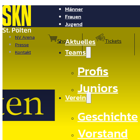
Männer
Frauen
Jugend
NV Arena
Aktuelles
Shop
Tickets
Presse
Teams
Kontakt
Profis
Juniors
Verein
Geschichte
Vorstand