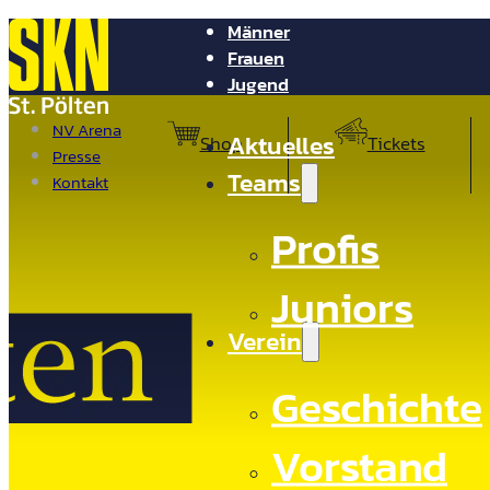
Männer
Frauen
Jugend
NV Arena
Aktuelles
Shop
Tickets
Presse
Teams
Kontakt
Profis
Juniors
Verein
Geschichte
Vorstand