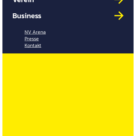
Mit
HYP
Business
Par
Spi
NV Arena
Presse
Kontakt