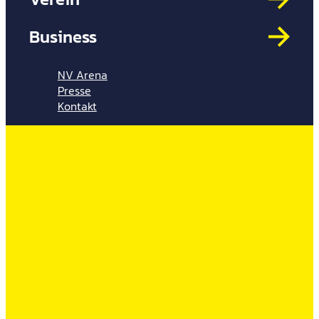
Mit
HYP
Business
Par
Spi
NV Arena
Presse
Kontakt