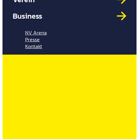
Mit
HYP
Business
Par
Spi
NV Arena
Presse
Kontakt