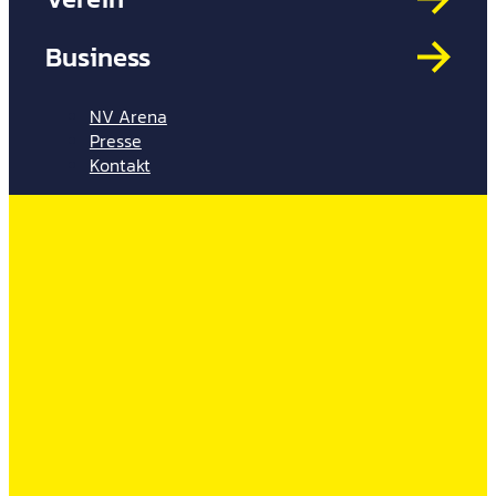
Mit
HYP
Business
Par
Spi
NV Arena
Presse
Kontakt