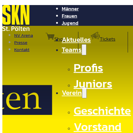
Männer
Frauen
Jugend
NV Arena
Aktuelles
Shop
Tickets
Presse
Teams
Kontakt
Profis
Juniors
Verein
Geschichte
Vorstand